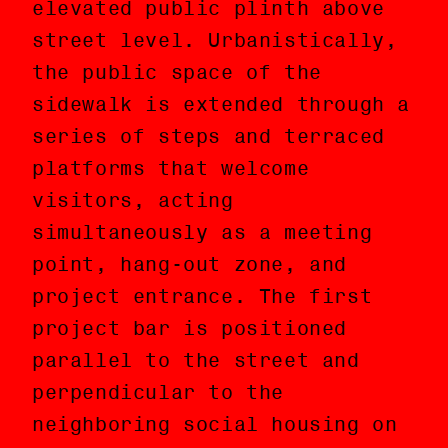
elevated public plinth above
plataforma pública elevada
street level. Urbanistically,
sobre el nivel de la calle.
the public space of the
Urbanísticamente hablando, el
sidewalk is extended through a
espacio público de la banqueta
series of steps and terraced
se extiende a través de una
platforms that welcome
serie de escalinatas y
visitors, acting
plataformas terraceadas las
simultaneously as a meeting
cuales dan la bienvenida a los
point, hang-out zone, and
y las visitantes, operando
project entrance. The first
simultáneamente como punto de
project bar is positioned
encuentro, lugar para estar, y
parallel to the street and
acceso al proyecto. La primera
perpendicular to the
barra del proyecto es
neighboring social housing on
posicionada paralela a la