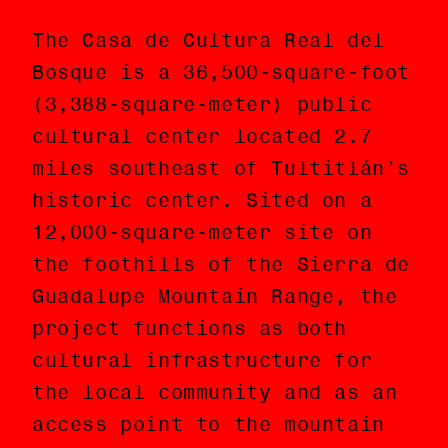
The Casa de Cultura Real del
La Casa de Cultura Real del
Bosque is a 36,500-square-foot
Bosque es un centro cultural
(3,388-square-meter) public
público de 3,388 metros
cultural center located 2.7
cuadrados localizado a 4.3
miles southeast of Tultitlán’s
kilómetros al sureste del
historic center. Sited on a
centro histórico de Tultitlán.
12,000-square-meter site on
Emplazado en un terreno de
the foothills of the Sierra de
12,000 metros cuadrados en las
Guadalupe Mountain Range, the
faldas de la Sierra de
project functions as both
Guadalupe, el proyecto opera
cultural infrastructure for
al mismo tiempo como
the local community and as an
infraestructura cultural para
access point to the mountain
la comunidad local y como