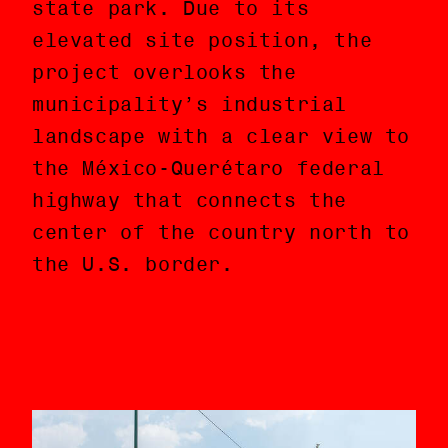
state park. Due to its
punto de acceso al parque
elevated site position, the
estatal de la sierra. Debido a
project overlooks the
la posición elevada de su
municipality’s industrial
sitio, el proyecto tiene
landscape with a clear view to
vistas sobre el paisaje
the México-Querétaro federal
industrial del municipio y de
highway that connects the
la carretera federal México-
center of the country north to
Querétaro que conecta el
the U.S. border.
centro del país con la
frontera con Estados Unidos al
norte.