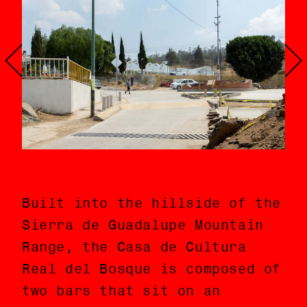
Built into the hillside of the
Construida en la ladera de la
Sierra de Guadalupe Mountain
Sierra de Guadalupe, la Casa
Range, the Casa de Cultura
de Cultura Real del Bosque
Real del Bosque is composed of
está compuesta por dos barras
two bars that sit on an
que se asientan sobre una