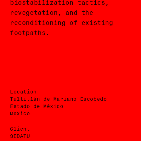
biostabilization tactics,
asientan los edificios fue
revegetation, and the
reparada para incorporar
reconditioning of existing
tácticas de bioestabilización,
footpaths.
revegetación y el
reacondicionamiento de
senderos peatonales
existentes.
Location
Ubicación
Tultitlán de Mariano Escobedo
Tultitlán de Mariano Escobedo
Estado de México
Estado de México
Mexico
México
Client
Cliente
SEDATU
SEDATU