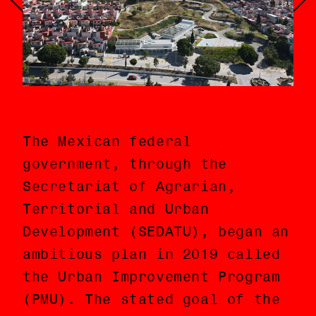
The Mexican federal
El Gobierno Federal de México
government, through the
a través de la Secretaría de
Secretariat of Agrarian,
Desarrollo Agrario,
Territorial and Urban
Territorial y Urbano (SEDATU)
Development (SEDATU), began an
comenzó en el 2019 un
ambitious plan in 2019 called
ambicioso plan llamada
the Urban Improvement Program
Programa de Mejoramiento
(PMU). The stated goal of the
Urbano (PMU). Con el objetivo