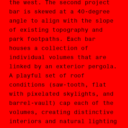
the west. The second project
calle y perpendicular al
bar is skewed at a 40-degree
vecino conjunto de vivienda
angle to align with the slope
social al noreste. La segunda
of existing topography and
barra del proyecto es rotada a
park footpaths. Each bar
un ángulo de 40 grados para
houses a collection of
alinearla con la pendiente de
individual volumes that are
la topografía existente y a
linked by an exterior pergola.
los senderos peatonales del
A playful set of roof
parque. Cada barra alberga una
conditions (saw-tooth, flat
colección de volúmenes
with pixelated skylights, and
individuales los cuales son
barrel-vault) cap each of the
conectados por una pérgola
volumes, creating distinctive
exterior. Un grupo lúdico de
interiors and natural lighting
tipos de cubiertas (dientes de