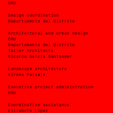
ORU
ORU
Design coordination
Coordinación de diseño
Departamento del Distrito
Departamento del Distrito
Architectural and urban design
Diseño arquitectónico y urbano
ORU
ORU
Departamento del Distrito
Departamento del Distrito
Taller Architects
Taller Architects
Ricardo García Santander
Ricardo García Santander
Landscape architecture
Arquitectura de paisaje
Virens Paisaje
Virens Paisaje
Executive project administration
Administración de proyecto ejecutivo
ORU
ORU
Coordination assistance
Asistencia a coordinación
Elizabeth López
Elizabeth López