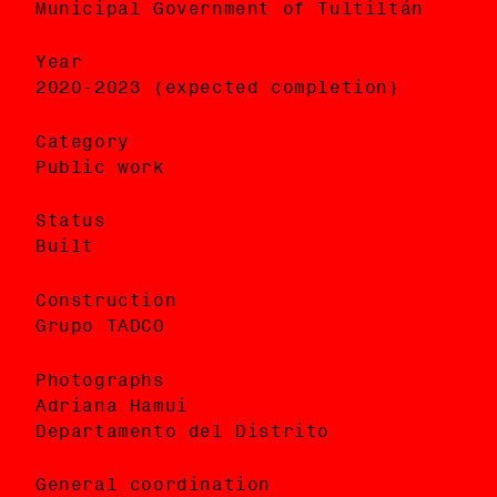
Municipal Government of Tultiltán
Gobierno Municipal de Tultiltán
Year
Año
2020-2023 (expected completion)
2020-2023 (terminación prevista)
Category
Categoría
Public work
Obra Pública
Status
Estado
Built
Construido
Construction
Construcción
Grupo TADCO
Grupo TADCO
Photographs
Fotografías
Adriana Hamui
Adriana Hamui
Departamento del Distrito
Departamento del Distrito
General coordination
Coordinación general