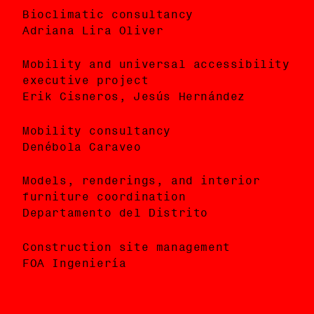
Bioclimatic consultancy
Asesoría bioclimática
Adriana Lira Oliver
Adriana Lira Oliver
Mobility and universal accessibility
Proyecto ejecutivo de movilidad y
executive project
accesibilidad universal
Erik Cisneros, Jesús Hernández
Erik Cisneros, Jesús Hernández
Mobility consultancy
Asesoría de movilidad
Denébola Caraveo
Denébola Caraveo
Models, renderings, and interior
Coordinación de elaboración de
furniture coordination
maquetas, imágenes objetivo y
Departamento del Distrito
mobiliario interior
Departamento del Distrito
Construction site management
FOA Ingeniería
Gerencia de ejecución de obra
FOA Ingeniería