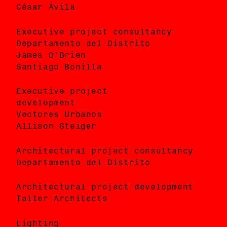
César Ávila
César Ávila
Executive project consultancy
Asesoría de proyecto ejecutivo
Departamento del Distrito
Departamento del Distrito
James O'Brien
James O'Brien
Santiago Bonilla
Santiago Bonilla
Executive project
Desarrollo de proyecto ejecutivo
development
Vectores Urbanos
Vectores Urbanos
Allison Steiger
Allison Steiger
Asesoría de proyecto arquitectónico
Architectural project consultancy
Departamento del Distrito
Departamento del Distrito
Desarrollo de proyecto
Architectural project development
arquitectónico
Taller Architects
Taller Architects
Lighting
Proyecto de iluminación