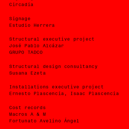
Circadia
Circadia
Signage
Diseño de señalética
Estudio Herrera
Estudio Herrera
Structural executive project
Proyecto ejecutivo estructural
José Pablo Alcázar
José Pablo Alcázar
GRUPO TADCO
GRUPO TADCO
Structural design consultancy
Asesoría de diseño estructural
Susana Ezeta
Susana Ezeta
Installations executive project
Proyecto ejecutivo de instalaciones
Ernesto Plascencia, Isaac Plascencia
Ernesto Plascencia, Isaac Plascencia
Cost records
Expediente de costos
Macros A & M
Macros A & M
Fortunato Avelino Ángel
Fortunato Avelino Ángel