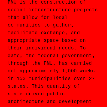
PMU is the construction of
de desarrollar obra pública en
social infrastructure projects
los municipios y colonias con
that allow for local
las mayores carencias del
communities to gather,
país, a la fecha el gobierno
facilitate exchange, and
federal a través del PMU y de
appropriate space based on
la administración de AMLO, ha
their individual needs. To
llevado a cabo aproximadamente
date, the federal government,
1,000 obras en 153
through the PMU, has carried
municipalidades de 27 estados.
out approximately 1,000 works
Esta cantidad de proyectos de
in 153 municipalities over 27
arquitectura y desarrollo por
states. This quantity of
parte del estado no se habían
state-driven public
visto en México desde mediados
architecture and development
del siglo veinte.