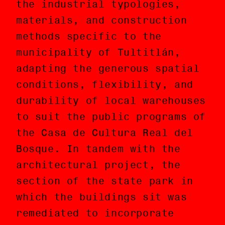
the industrial typologies,
las tipologías industriales,
materials, and construction
materiales, y métodos
methods specific to the
constructivos específicos del
municipality of Tultitlán,
municipio de Tultitlán,
adapting the generous spatial
adaptando las generosas
conditions, flexibility, and
condiciones espaciales, de
durability of local warehouses
flexibilidad y durabilidad de
to suit the public programs of
las bodegas locales para
the Casa de Cultura Real del
favorecer los programas
Bosque. In tandem with the
públicos de la Casa de Cultura
architectural project, the
Real del Bosque. En conjunto
section of the state park in
con el proyecto
which the buildings sit was
arquitectónico, la sección del
remediated to incorporate
parque estatal en la cual se