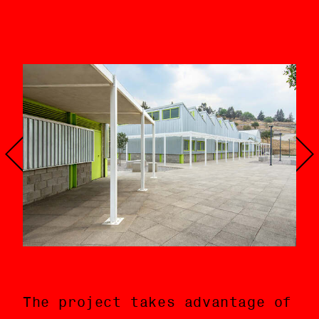
infantil del sitio.
The project takes advantage of
El proyecto saca ventaja de