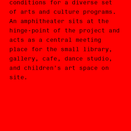
conditions for a diverse set
sierra, plano con tragaluces
of arts and culture programs.
tipo pixel, y bóveda de cañón)
An amphitheater sits at the
cubren cada volumen, creando
hinge-point of the project and
interiores y condiciones de
acts as a central meeting
iluminación natural
place for the small library,
distintivas para albergar una
gallery, cafe, dance studio,
serie diversa de programas de
and children’s art space on
arte y cultura. Un anfiteatro
site.
se asienta en la articulación
del proyecto y actúa como
punto de encuentro central
para la pequeña biblioteca, la
galería, el café, el estudio
de danza, y el espacio de arte