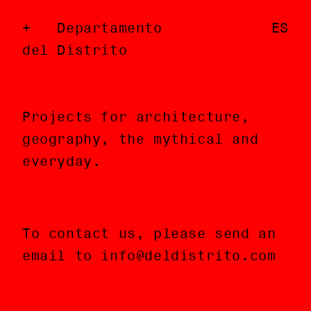
Departamento
Departamento
EN
ES
del Distrito
del Distrito
Projects for architecture,
Proyectos de arquitectura,
geography, the mythical and
geografía, lo mítico y lo
everyday.
cotidiano.
To contact us, please send an
Para contactarnos, por favor
email to info@deldistrito.com
envíe un correo a
info@deldistrito.com