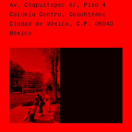
Av. Chapultepec 67, Piso 4
Av. Chapultepec 67, Piso 4
Colonia Centro, Cuauhtémoc
Colonia Centro, Cuauhtémoc
Ciudad de México, C.P. 06040
Ciudad de México, C.P. 06040
México
México