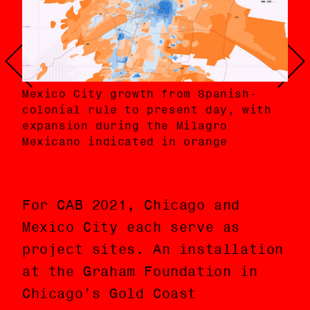
Pub
Inf
Crecimiento de la Ciudad de México
pro
con
Mexico City growth from Spanish-
desde la conquista española hasta la
dur
dur
colonial rule to present day, with
actualidad, indicando la expansión
Cat
edi
expansion during the Milagro
durante el Milagro Mexicano en
col
y c
Mexicano indicated in orange
naranja
pre
su 
For CAB 2021, Chicago and
Para CAB 2021, Chicago y la
Mexico City each serve as
Ciudad de México sirven como
project sites. An installation
sitios de proyecto. Una
at the Graham Foundation in
instalación en la Graham
Chicago’s Gold Coast
Foundation en el vecindario de