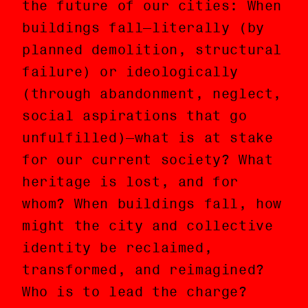
the future of our cities: When
una serie de cuestionamientos
buildings fall—literally (by
base sobre el tema del
planned demolition, structural
patrimonio cultural del
failure) or ideologically
entorno construido y el futuro
(through abandonment, neglect,
de nuestras ciudades: Cuando
social aspirations that go
los edificios caen—
unfulfilled)—what is at stake
literalmente (por demolición
for our current society? What
planeada, falla estructural) o
heritage is lost, and for
ideológicamente (por abandono,
whom? When buildings fall, how
negligencia, descuido,
might the city and collective
aspiraciones sociales
identity be reclaimed,
incumplidas)—¿qué está en
transformed, and reimagined?
juego para nuestra sociedad
Who is to lead the charge?
contemporánea? ¿Qué patrimonio