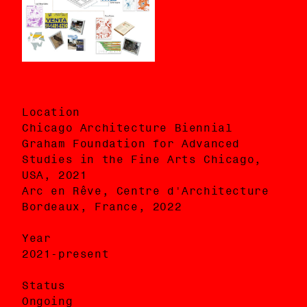
Location
Ubicación
Chicago Architecture Biennial
Chicago Architecture Biennial
Graham Foundation for Advanced
Graham Foundation for Advanced
Studies in the Fine Arts Chicago,
Studies in the Fine Arts Chicago,
USA, 2021
USA, 2021
Arc en Rêve, Centre d'Architecture
Arc en Rêve, Centre d'Architecture
Bordeaux, France, 2022
Bordeaux, France, 2022
Year
Año
2021-present
2021-presente
Status
Status
Ongoing
En curso