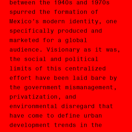
between the 1940s and 1970s
entre 1940 y 1970
spurred the formation of
aproximadamente propició la
Mexico’s modern identity, one
formación de la identidad
specifically produced and
moderna de México, una
marketed for a global
producida y comercializada
audience. Visionary as it was,
específicamente para una
the social and political
audiencia global. Aunque fuera
limits of this centralized
visionario, los límites
effort have been laid bare by
sociales y políticos de este
the government mismanagement,
esfuerzo centralizado han sido
privatization, and
desmantelados por la mala
environmental disregard that
administración gubernamental,
have come to define urban
la privatización, y la
development trends in the
desatención ambiental que han