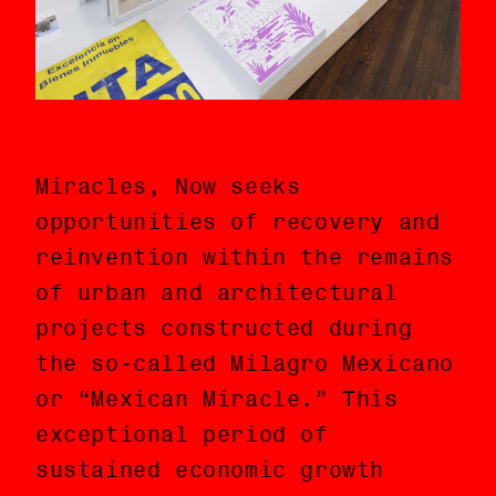
Miracles, Now seeks
Miracles, Now busca
opportunities of recovery and
oportunidades de recuperación
reinvention within the remains
y reinvención de entre los
of urban and architectural
vestigios de los proyectos
projects constructed during
urbanos y arquitectónicos
the so-called Milagro Mexicano
construidos durante el llamado
or “Mexican Miracle.” This
Milagro Mexicano. Este periodo
exceptional period of
excepcional de crecimiento
sustained economic growth
económico sostenido ocurrido