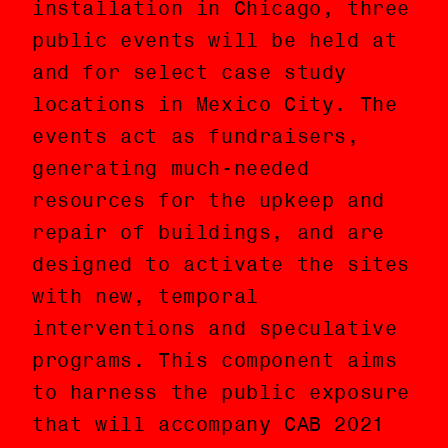
installation in Chicago, three
variedad de medios —incluyendo
public events will be held at
texto, objetos encontrados,
and for select case study
imágenes, dibujos y video.
locations in Mexico City. The
Además de la instalación en
events act as fundraisers,
Chicago, se llevarán a cabo
generating much-needed
tres eventos públicos en favor
resources for the upkeep and
de casos de estudio
repair of buildings, and are
seleccionados en la Ciudad de
designed to activate the sites
México. Los eventos funcionan
with new, temporal
como colectas de fondos,
interventions and speculative
generando recursos muy
programs. This component aims
necesarios para el
to harness the public exposure
mantenimiento y la reparación
that will accompany CAB 2021
de los edificios, y son