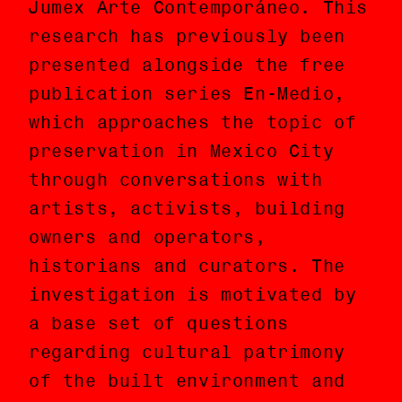
Jumex Arte Contemporáneo. This
(FONCA) y la Fundación Jumex
research has previously been
Arte Contemporáneo. Esta
presented alongside the free
investigación ha sido
publication series En-Medio,
presentada previamente a
which approaches the topic of
través de la serie de
preservation in Mexico City
publicaciones gratuitas En-
through conversations with
Medio, las cuales se aproximan
artists, activists, building
al tema de la preservación en
owners and operators,
la Ciudad de México por medio
historians and curators. The
de conversaciones con
investigation is motivated by
artistas, activistas,
a base set of questions
propietarios y operadores,
regarding cultural patrimony
historiadores y curadores. La
of the built environment and
investigación es motivada por