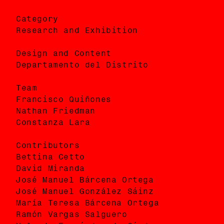
Category
Categoría
Research and Exhibition
Investigación y Exhibición
Design and Content
Diseño y Contenido
Departamento del Distrito
Departamento del Distrito
Team
Equipo
Francisco Quiñones
Francisco Quiñones
Nathan Friedman
Nathan Friedman
Constanza Lara
Constanza Lara
Contributors
Contribuidores
Bettina Cetto
Bettina Cetto
David Miranda
David Miranda
José Manuel Bárcena Ortega
José Manuel Bárcena Ortega
José Manuel González Sáinz
José Manuel González Sáinz
María Teresa Bárcena Ortega
María Teresa Bárcena Ortega
Ramón Vargas Salguero
Ramón Vargas Salguero