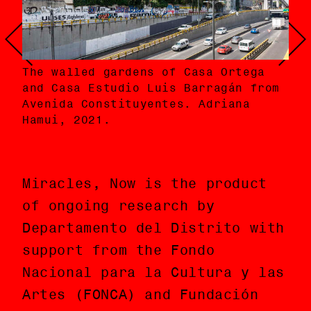
The walled gardens of Casa Ortega
Los jardines amurallados de la Casa
Cas
and Casa Estudio Luis Barragán from
Ortega y la Casa Estudio Luis
Cas
uti
Avenida Constituyentes. Adriana
Barragán desde Avenida
clo
com
Hamui, 2021.
Constituyentes. Adriana Hamui, 2021.
Ham
Ham
Miracles, Now is the product
Miracles, Now es el producto
of ongoing research by
de una investigación en curso
Departamento del Distrito with
llevada a cabo por
support from the Fondo
Departamento del Distrito con
Nacional para la Cultura y las
el apoyo del Fondo Nacional
Artes (FONCA) and Fundación
para la Cultura y las Artes