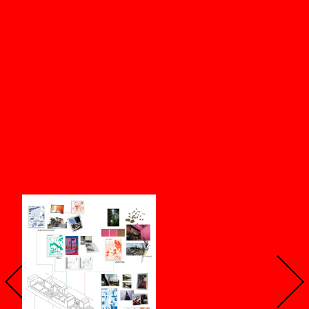
se pierde y para quién? Cuando
los edificios caen, ¿cómo
pueden reivindicarse,
transformarse o reimaginarse
la ciudad y la identidad
colectiva? ¿Quién debe
encabezar esta marcha?