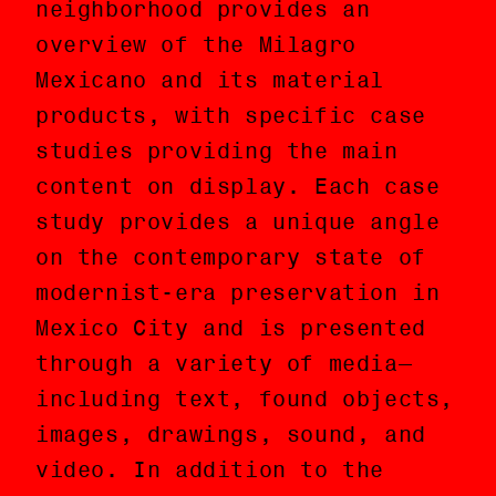
neighborhood provides an
la Gold Coast de Chicago
overview of the Milagro
proporciona un panorama del
Mexicano and its material
Milagro Mexicano y de sus
products, with specific case
productos materiales,
studies providing the main
presentando casos de estudio
content on display. Each case
específicos los cuales
study provides a unique angle
estructuran el contenido
on the contemporary state of
principal exhibido. Cada caso
modernist-era preservation in
de estudio proporciona un
Mexico City and is presented
ángulo único sobre el estado
through a variety of media—
actual de la preservación de
including text, found objects,
las estructuras modernas en la
images, drawings, sound, and
Ciudad de México y es
video. In addition to the
presentado a través de una