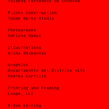
Yolanda Fernández de Córdova
Yolanda Fernández de Córdova
Plinth Construction
Construcción de Pedestal
Thome Works Studio
Thome Works Studio
Photographs
Fotografías
Adriana Hamui
Adriana Hamui
Illustrations
Ilustraciones
Arina Shabanova
Arina Shabanova
Graphics
Gráficos
Departamento del Distrito with
Departamento del Distrito con Andrea
Andrea Carrillo
Carrillo
Printing and Framing
Impresión y Enmarcado
Loupe, LLC
Loupe, LLC
Video Editing
Edición de Video