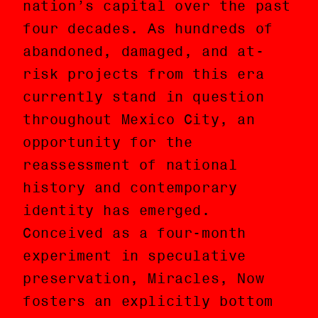
nation’s capital over the past
caracterizado a las tendencias
four decades. As hundreds of
del desarrollo urbano en la
abandoned, damaged, and at-
capital de la nación durante
risk projects from this era
las últimas cuatro décadas.
currently stand in question
Mientras que el futuro de
throughout Mexico City, an
cientos de proyectos de esta
opportunity for the
era abandonos, dañados, y en
reassessment of national
riesgo en la Ciudad de México
history and contemporary
es incierto, ha surgido una
identity has emerged.
oportunidad para la
Conceived as a four-month
revaloración de la historia
experiment in speculative
nacional y la identidad
preservation, Miracles, Now
contemporánea del país.
fosters an explicitly bottom
Concebido como un experimento