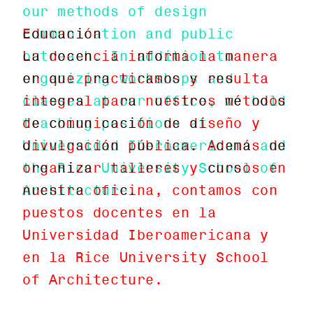
our methods of design
communication and public
Educación
outreach. In addition to
La docencia informa la manera
organizing workshops and
en que practicamos y resulta
classes at our office, we hold
integral para nuestros métodos
teaching positions at
de comunicación de diseño y
Universidad Iberoamericana and
divulgación pública. Además de
the Rice University School of
organizar talleres y cursos en
Architecture.
nuestra oficina, contamos con
puestos docentes en la
Universidad Iberoamericana y
en la Rice University School
of Architecture.