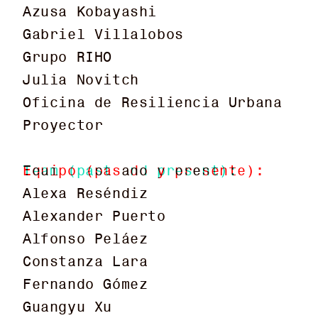
Azusa Kobayashi
Azusa Kobayashi
Gabriel Villalobos
Gabriel Villalobos
Grupo RIHO
Grupo RIHO
Julia Novitch
Julia Novitch
Oficina de Resiliencia Urbana
Oficina de Resiliencia Urbana
Proyector
Proyector
Team (past and present):
Equipo (pasado y presente):
Alexa Reséndiz
Alexa Reséndiz
Alexander Puerto
Alexander Puerto
Alfonso Peláez
Alfonso Peláez
Constanza Lara
Constanza Lara
Fernando Gómez
Fernando Gómez
Guangyu Xu
Guangyu Xu