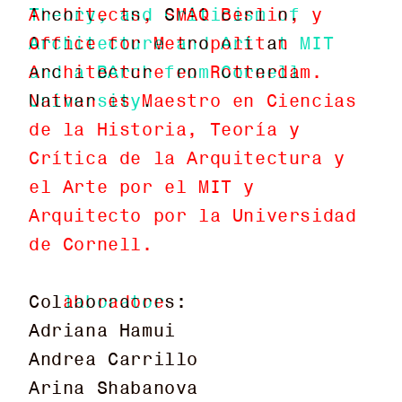
Theory, and Criticism of
Architects, SMAQ Berlin, y
Architecture and Art at MIT
Office for Metropolitan
and a BArch from Cornell
Architecture en Rotterdam.
University.
Nathan es Maestro en Ciencias
de la Historia, Teoría y
Crítica de la Arquitectura y
el Arte por el MIT y
Arquitecto por la Universidad
de Cornell.
Collaborators:
Colaboradores:
Adriana Hamui
Adriana Hamui
Andrea Carrillo
Andrea Carrillo
Arina Shabanova
Arina Shabanova